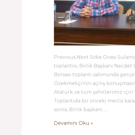
Previous Next Söke Ovası Sulama B
toplantısı, Birlik Başkanı Necd
Borsası toplantı salonunda gerçek
Özekmekçi’nin açılış konuşmasın
Atatürk ve tüm şehitlerimiz için 1
Toplantıda bir önceki meclis ka
sonra, Birlik başkanı …
Devamını Oku »