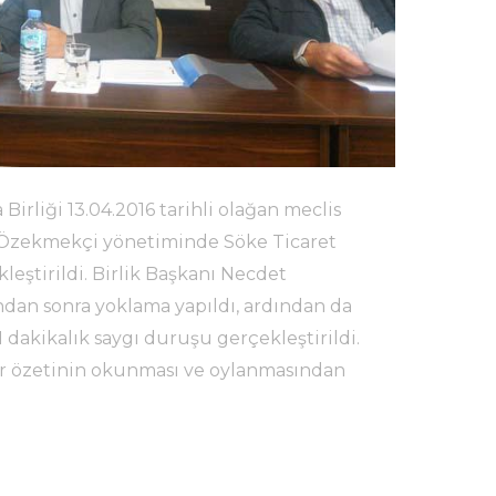
irliği 13.04.2016 tarihli olağan meclis
et Özekmekçi yönetiminde Söke Ticaret
leştirildi. Birlik Başkanı Necdet
dan sonra yoklama yapıldı, ardından da
 dakikalık saygı duruşu gerçekleştirildi.
rar özetinin okunması ve oylanmasından