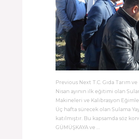
Previous Next T.C. Gıda Tarım v
Nisan ayının ilk eğitimi olan Su
Makineleri ve Kalibrasyon Eğimle
Üç hafta sürecek olan Sulama Yay
katılmıştır. Bu kapsamda söz konu
GÜMÜŞKAYA ve …