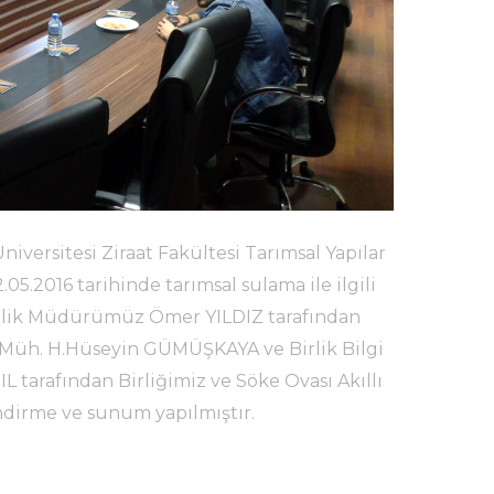
versitesi Ziraat Fakültesi Tarımsal Yapılar
5.2016 tarihinde tarımsal sulama ile ilgili
 Birlik Müdürümüz Ömer YILDIZ tarafından
t. Müh. H.Hüseyin GÜMÜŞKAYA ve Birlik Bilgi
tarafından Birliğimiz ve Söke Ovası Akıllı
ndirme ve sunum yapılmıştır.