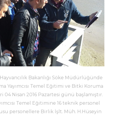
e Hayvancılık Bakanlığı Söke Müdürlüğünde
lama Yayımcısı Temel Eğitimi ve Bitki Koruma
ri 04 Nisan 2016 Pazartesi günü başlamıştır.
ımcısı Temel Eğitimine 16 teknik personel
su personellere Birlik İşlt. Müh. H.Hüseyin