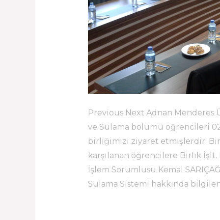
Previous Next Adnan Menderes Üni
ve Sulama bölümü öğrencileri 02.0
birliğimizi ziyaret etmişlerdir.
karşılanan öğrencilere Birlik İşl
İşlem Sorumlusu Kemal SARIÇAĞIL 
Sulama Sistemi hakkında bilgile