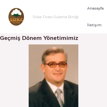
Skip
Anasayfa
to
Söke Ovası Sulama Birliği
content
İletişim
Geçmiş Dönem Yönetimimiz